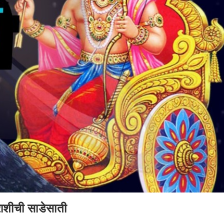
राशीची साडेसाती