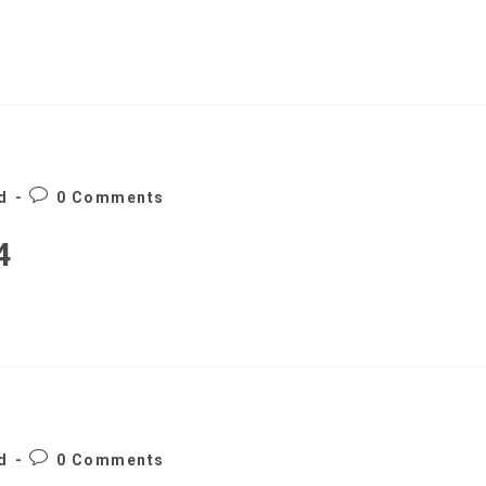
comments:
Post
d
0 Comments
comments:
4
Post
d
0 Comments
comments: