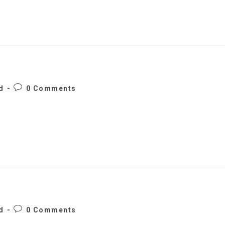
Post
d
0 Comments
comments:
Post
d
0 Comments
comments: